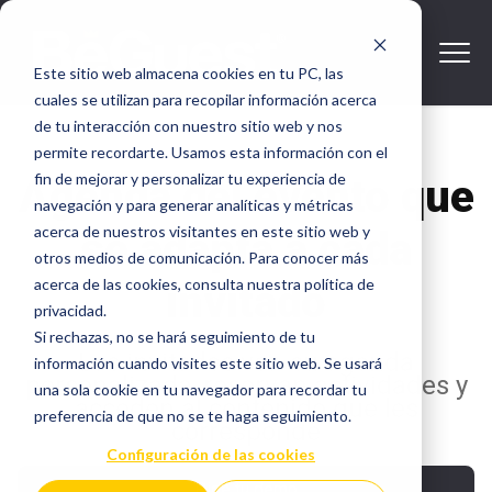
Este sitio web almacena cookies en tu PC, las
cuales se utilizan para recopilar información acerca
de tu interacción con nuestro sitio web y nos
permite recordarte. Usamos esta información con el
fin de mejorar y personalizar tu experiencia de
Agenda del evento que
navegación y para generar analíticas y métricas
acerca de nuestros visitantes en este sitio web y
se adapta a cada
otros medios de comunicación. Para conocer más
acerca de las cookies, consulta nuestra política de
invitado
privacidad.
Si rechazas, no se hará seguimiento de tu
Los invitados ven su agenda
información cuando visites este sitio web. Se usará
personalizada, reservan actividades y
una sola cookie en tu navegador para recordar tu
acceden al contenido que les
preferencia de que no se te haga seguimiento.
corresponde
Configuración de las cookies
Pide tu demo