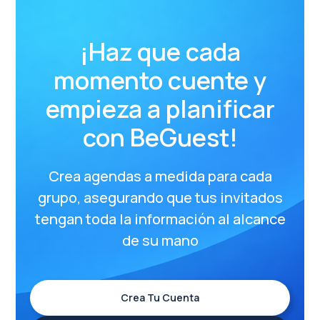
¡Haz que cada
momento cuente y
empieza a planificar
con BeGuest!
Crea agendas a medida para cada
grupo, asegurando que tus invitados
tengan toda la información al alcance
de su mano
Crea Tu Cuenta