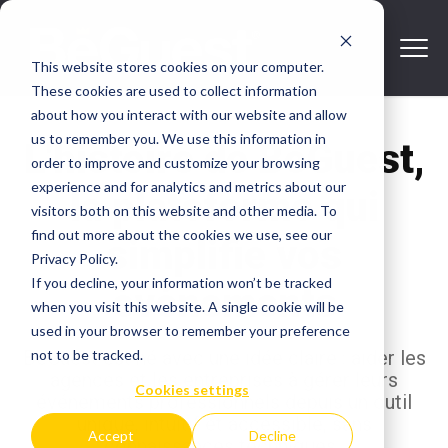
This website stores cookies on your computer.
These cookies are used to collect information
about how you interact with our website and allow
us to remember you. We use this information in
L'histoire de BeGuest,
order to improve and customize your browsing
experience and for analytics and metrics about our
la plateforme qui
visitors both on this website and other media. To
find out more about the cookies we use, see our
simplifie vos
Privacy Policy.
If you decline, your information won’t be tracked
événements
when you visit this website. A single cookie will be
used in your browser to remember your preference
not to be tracked.
BeGuest est né avec une idée claire : aider les
agences et les entreprises à gérer leurs
Cookies settings
événements professionnels depuis un outil
unique, intuitif et accessible, sans
Accept
Decline
connaissances techniques.