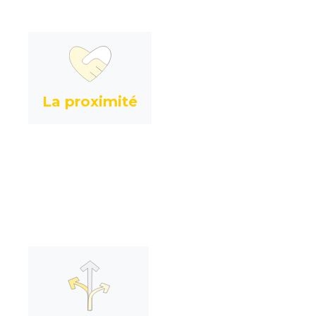
, vous
disponibles
Nous aimons être
vraiment et vous
écouter
tout au long du
accompagner
La proximité
processus. Chez BeGuest, pas de
réponses automatiques ni de relations
distantes : nous croyons en une
qui se construit, pas à pas,
confiance
projet après projet.
. C'est
unique
Chaque événement est
pourquoi BeGuest s'adapte à votre
façon de travailler, à votre rythme et