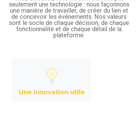
seulement une technologie : nous façonnons
une manière de travailler, de créer du lien et
de concevoir les événements. Nos valeurs
sont le socle de chaque décision, de chaque
fonctionnalité et de chaque détail de la
plateforme.
Nous ne suivons pas les tendances.
.
vrais besoins
Nous répondons à de
Chaque fonctionnalité est conçue
pour simplifier ce qui est complexe et
Une innovation utile
dès la première
apporter de la valeur
utilisation. Pour nous, l'innovation n'a
de sens que si elle apporte vraiment
quelque chose.