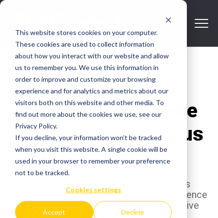
This website stores cookies on your computer.
These cookies are used to collect information
about how you interact with our website and allow
us to remember you. We use this information in
order to improve and customize your browsing
BeGuest pour les
experience and for analytics and metrics about our
visitors both on this website and other media. To
agences : une seule
find out more about the cookies we use, see our
Privacy Policy.
plateforme pour tous
If you decline, your information won’t be tracked
when you visit this website. A single cookie will be
vos clients
used in your browser to remember your preference
not to be tracked.
Gérez plusieurs clients, dupliquez vos
Cookies settings
contenus et personnalisez chaque expérience
depuis une plateforme unique et évolutive
Accept
Decline