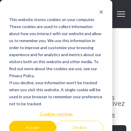
This website stores cookies on your computer.
These cookies are used to collect information
about how you interact with our website and allow
us to remember you. We use this information in
order to improve and customize your browsing
Inscription aux
experience and for analytics and metrics about our
visitors both on this website and other media. To
activités, sous
find out more about the cookies we use, see our
Privacy Policy.
contrôle
If you decline, your information won’t be tracked
when you visit this website. A single cookie will be
Segmentez par profil, gérez les
used in your browser to remember your preference
capacités automatiquement et suivez
not to be tracked.
la présence pour identifier les
sessions les plus performantes
Cookies settings
Accept
Decline